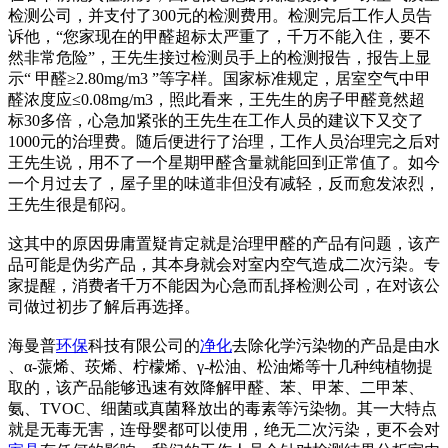
检测公司，并支付了300元的检测费用。检测完后工作人员告
诉他，“您家现在的甲醛超标太严重了，千万不能入住，要不
然非常危险”，王先生接过检测员手上的检测报告，报告上显
示“ 甲醛≥2.80mg/m3 ”等字样。国家标准规定，居室空气中甲
醛浓度应≤0.08mg/m3，照此看来，王先生的房子甲醛竟然超
标30多倍，心急加紧张的王先生在工作人员的建议下又交了
1000元的治理费。随后便进行了治理，工作人员治理完之后对
王先生说，用不了一个星期甲醛含量就能回到正常值了。如今
一个月过去了，屋子里的味道非但没有减轻，反而愈发浓烈，
王先生很是郁闷。
这其中的原因毋庸置疑肯定就是治理甲醛的产品有问题，该产
品可能是伪劣产品，其本身就会对室内空气造成二次污染。专
家提醒，消费者千万不能因为心急而乱择检测公司，在对该公
司做过初步了解后再选择。
海曼普
环保
科技有限公司的
净化
去除化学污染物的产品是由水
、α-蒎烯、莰烯、柠檬烯、γ-松油、松油烯等十几种纯植物提
取的，该产品能够迅速有效降解甲醛、苯、甲苯、二甲苯、
氨、TVOC、细菌或真菌释放出的毒素等污染物。其一大特点
就是无毒无害，连母婴都可以使用，绝无二次污染，更不会对