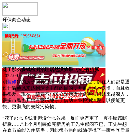
环保商企动态
花了那么多钱检测治理居然没效果”小心有猫腻
2022-09-01 浏览:
2212
刚
装修
好的房子需要空置一段时间才可入住，以往人们都是通
过开窗通风来达到清除甲醛的目的，开窗通风不仅慢，而且效
果很差。现在，随着不少民众对污染物危害认识越来越深入，
很多市民也开始有意识地乐于借助专业检测治理，以便能更
快、更彻底的去除污染物。
“花了那么多钱非但没什么效果，反而更严重了，真不应该瞎
折腾……”上个月刚装修完新房的王先生郁闷不已。王先生想
在春节前能入住新房，因此很心急的就随便找了一家空气质量